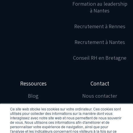
Formation au leadership
à Nantes
Recrutement à Rennes
Recrutement à Nantes
Conseil RH en Bretagne
Ressources
Contact
Blog
Nous contacter
Ce site web stocke les cookies sur votre ordinateur. Ces cookies sont
Étude de cas
Nous rejoindre
utilisés pour collecter des informations sur la manière dont vous
interagissez avec notre site web et nous permettent de nous souvenir
de vous. Nous utilisons ces informations afin d'améliorer et de
Politique de
personnaliser votre expérience de navigation, ainsi que pour
l'analyse et les indicateurs concernant nos visiteurs à la fois sur ce