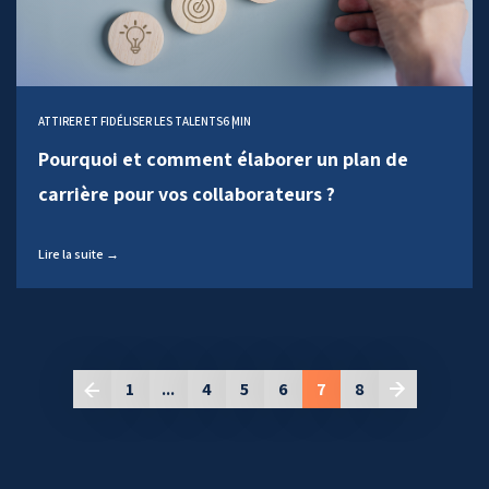
ATTIRER ET FIDÉLISER LES TALENTS
6 MIN
Pourquoi et comment élaborer un plan de
carrière pour vos collaborateurs ?
Lire la suite →
1
...
4
5
6
7
8